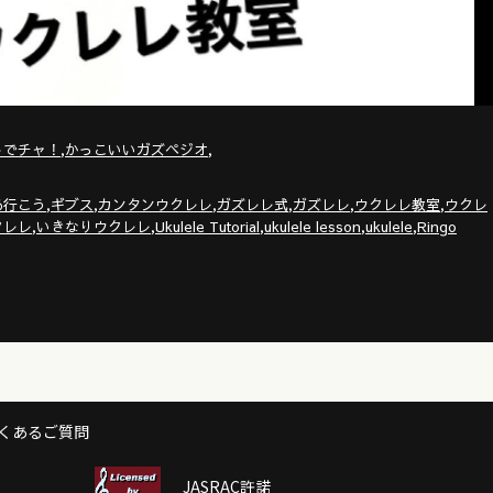
,
,
トでチャ！
かっこいいガズペジオ
,
,
,
,
,
,
あ行こう
ギブス
カンタンウクレレ
ガズレレ式
ガズレレ
ウクレレ教室
ウクレ
,
,
,
,
,
クレレ
いきなりウクレレ
Ukulele Tutorial
ukulele lesson
ukulele
Ringo
くあるご質問
JASRAC許諾