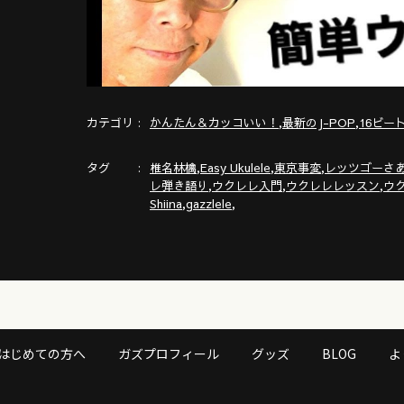
カテゴリ
,
,
かんたん＆カッコいい！
最新のJ-POP
16ビー
タグ
,
,
,
椎名林檎
Easy Ukulele
東京事変
レッツゴーさ
,
,
,
レ弾き語り
ウクレレ入門
ウクレレレッスン
ウ
,
,
Shiina
gazzlele
はじめての方へ
ガズプロフィール
グッズ
BLOG
よ