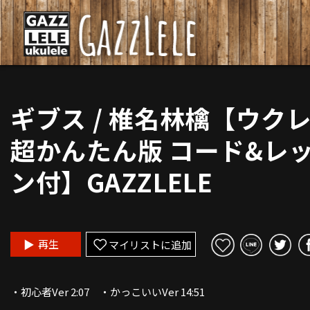
ギブス / 椎名林檎【ウク
超かんたん版 コード&レ
ン付】GAZZLELE
再生
マイリストに追加
・初心者Ver 2:07 ・かっこいいVer 14:51