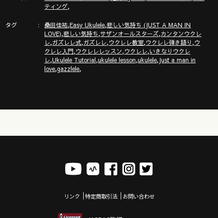
「ガズレレ大学」の詳細はこちら！ウクレレ技術が楽しく向
,
ティング
上！気持ちいいお勉強キャンパス
タグ
,
,
https://www.youtube.com/channel/UCDTOqhQkKrS3K15htCakR
桑田佳祐
Easy Ukulele
悲しい気持ち (JUST A MAN IN
,
,
,
LOVE)
悲しい気持ち
サザンオールスターズ
カンタンウクレ
,
,
,
,
,
レ
ガズレレ式
ガズレレ
ウクレレ教室
ウクレレ弾き語り
ウ
ガズのサブチャンネル「ガズノイエ」
,
,
,
クレレ入門
ウクレレレッスン
ウクレレ
いきなりウクレ
https://www.youtube.com/channel/UC8YUGZF76p-
,
,
,
,
レ
Ukulele Tutorial
ukulele lesson
ukulele
Just a man in
GD_HKq_ZQRHA
,
,
love
gazzlele
ウクレレ初心者レッスン動画シリーズ
https://gazzlele.com/beginner/
ガズレレのアプリ「ガズレシピ」
https://gazzlele.com/gazzrecipe/
リンク
特定商取引法
お問い合わせ