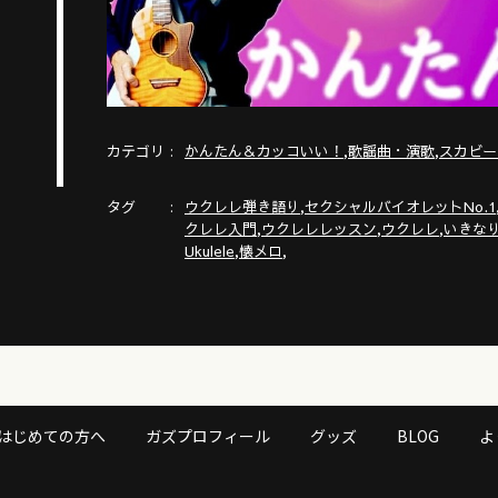
カテゴリ
,
,
かんたん＆カッコいい！
歌謡曲・演歌
スカビー
タグ
,
ウクレレ弾き語り
セクシャルバイオレットNo.1
,
,
,
クレレ入門
ウクレレレッスン
ウクレレ
いきな
,
,
Ukulele
懐メロ
e/etc/20260106/8026
260106/6025
はじめての方へ
ガズプロフィール
グッズ
BLOG
よ