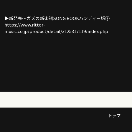
▶︎新発売〜ガズの新楽譜SONG BOOKハンディー版③
https://www.rittor-
music.co.jp/product/detail/3125317119/index.php
ガズレレ大セッションイベント情報！
2/23 東京・イオンモール武蔵村山店
https://www.shimamura.co.jp/shop/musashimurayama/articl
3/20 愛知・イオンモール豊川店
https://www.shimamura.co.jp/shop/toyokawa/article/etc/20
トップ