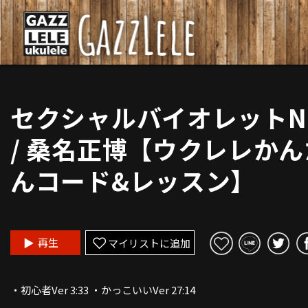
セクシャルバイオレットNo
/ 桑名正博【ウクレレかん
んコード&レッスン】
再生
マイリストに追加
・初心者Ver 3:33 ・かっこいいVer 27:14