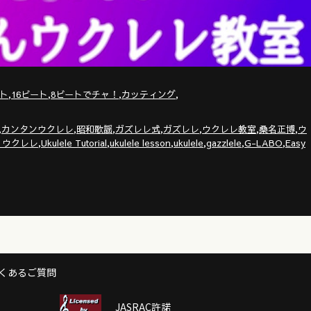
,
,
,
,
ト
16ビート
8ビートでチャ！
カッティング
,
,
,
,
,
,
,
カンタンウクレレ
昭和歌謡
ガズレレ式
ガズレレ
ウクレレ教室
桑名正博
ウ
,
,
,
,
,
,
りウクレレ
Ukulele Tutorial
ukulele lesson
ukulele
gazzlele
G-LABO
Easy
くあるご質問
JASRAC許諾