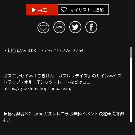
再生
マイリストに追加
・初心者Ver 3:08 ・かっこいいVer 22:54
ガズエッセイ本『ごきげん！ガズレレデイズ』のサイン本やス
トラップ・水引・Tシャツ・トートなどはココ
https://gazzleleshop.thebase.in/
▶︎島村楽器×G-Laboガズレレコラボ無料イベント決定➡︎満席御
礼！
当日立ち見での参加大歓迎ードタ参OK！
4/13浜松イオンモール＠静岡