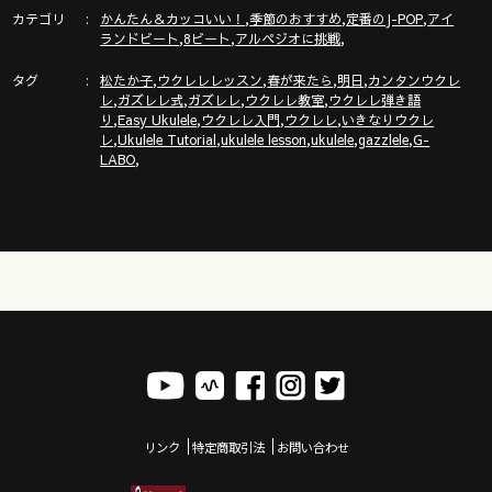
4/27土岐イオンモール＠岐阜
カテゴリ
,
,
,
かんたん＆カッコいい！
季節のおすすめ
定番のJ-POP
アイ
詳細＆申し込みはここ↓
,
,
,
ランドビート
8ビート
アルペジオに挑戦
https://gazzlele.com/shimamura2025/
タグ
,
,
,
,
松たか子
ウクレレレッスン
春が来たら
明日
カンタンウクレ
,
,
,
,
レ
ガズレレ式
ガズレレ
ウクレレ教室
ウクレレ弾き語
,
,
,
,
り
Easy Ukulele
ウクレレ入門
ウクレレ
いきなりウクレ
,
,
,
,
,
レ
Ukulele Tutorial
ukulele lesson
ukulele
gazzlele
G-
▶︎新発売◀︎ガズレレ楽譜SONG BOOK①パワーアップした改訂
,
LABO
版で登場！
https://gazzlele.com/2025-0116/
🔶ガズの電子書籍新刊「ごきげんハッピーになれちゃう本」新
発売！
https://gazzlele.com/gokigenhappy/
リンク
特定商取引法
お問い合わせ
◾️◾️ウクレレを０から始めるにはここから◾️◾️