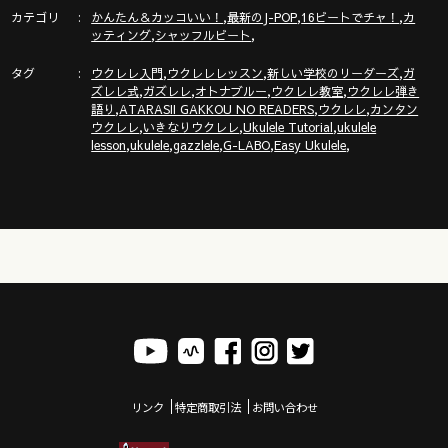
カテゴリ
,
,
,
かんたん＆カッコいい！
最新のJ-POP
16ビートでチャ！
カ
ガズ使用中のウクレレ→「G-LABOウクレレ SHOP」
,
,
ッティング
シャッフルビート
https://gazzlele.com/shop
タグ
,
,
,
ウクレレ入門
ウクレレレッスン
新しい学校のリーダーズ
ガ
,
,
,
,
ズレレ式
ガズレレ
オトナブルー
ウクレレ教室
ウクレレ弾き
,
,
,
語り
ATARASII GAKKOU NO READERS
ウクレレ
カンタン
Amazonにて大好評販売中「ガズのはじめてウクレレ」
,
,
,
ウクレレ
いきなりウクレレ
Ukulele Tutorial
ukulele
https://amzn.asia/d/cW6iLgS
,
,
,
,
,
lesson
ukulele
gazzlele
G-LABO
Easy Ukulele
ウクレレを０から始めるにはここから！ガズレレ式かんたんウ
クレレプログラム
https://gazzlele.com/beginner/
ガズレレ必須コード解説動画
https://youtu.be/p-gFoETga0A
ウクレレリズム色々はここ
リンク
特定商取引法
お問い合わせ
https://gazzlele.com/rhythm/