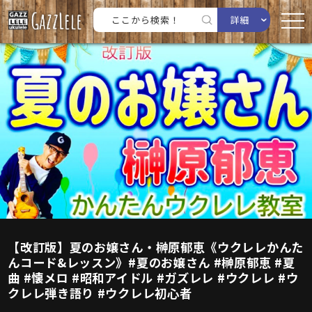
詳細
【改訂版】夏のお嬢さん・榊原郁恵《ウクレレかんた
んコード&レッスン》#夏のお嬢さん #榊原郁恵 #夏
曲 #懐メロ #昭和アイドル #ガズレレ #ウクレレ #ウ
クレレ弾き語り #ウクレレ初心者