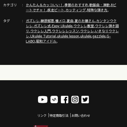
カテゴリ
,
,
,
かんたん＆カッコいい！
季節のおすすめ
歌謡曲・演歌
8ビ
,
,
,
,
ートでチャ！
疾走ビート
カッティング
特殊な弾き方
▶︎▶︎▶︎新発売！◀︎︎︎︎︎︎◀︎◀︎
タグ
,
,
,
,
,
ガズがめちゃいい事書いてるエッセイ本『ごきげん！ガズレレ
ガズレレ
榊原郁恵
懐メロ
夏曲
夏のお嬢さん
カンタンウク
,
,
,
,
レレ
ガズレレ式
Easy Ukulele
ウクレレ教室
ウクレレ弾き語
デイズ』（主婦の友社刊）
,
,
,
,
り
ウクレレ入門
ウクレレレッスン
ウクレレ
いきなりウクレ
https://books.shufunotomo.co.jp/book/b10050530.html
,
,
,
,
,
レ
Ukulele Tutorial
ukulele lesson
ukulele
gazzlele
G-
,
,
LABO
昭和アイドル
◾️◾️ウクレレを０から始めるにはここから◾️◾️
◾️◾️ガズレレ式かんたんウクレレプログラム◾️◾️
https://gazzlele.com/beginner/
ガズのウクレレ G-Labo ラインナップ！
https://gazzlele.com/shop/
リンク
特定商取引法
お問い合わせ