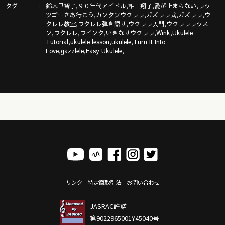
タグ
,
,
,
,
鈴木早智子
９０年代アイドル
相田翔子
愛が止まらない
レッ
,
,
,
,
ツゴーさあ行こう
カンタンウクレレ
ガズレレ式
ガズレレ
ウ
,
,
,
クレレ教室
ウクレレ弾き語り
ウクレレ入門
ウクレレレッス
,
,
,
,
,
ン
ウクレレ
ウインク
いきなりウクレレ
Wink
Ukulele
,
,
,
Tutorial
ukulele lesson
ukulele
Turn It Into
,
,
,
Love
gazzlele
Easy Ukulele
リンク
特定商取引法
お問い合わせ
JASRAC許諾
第9022965001Y45040号