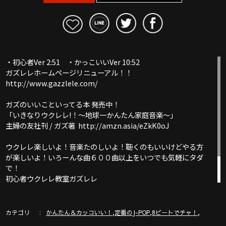
・初心者Ver 2:51 ・かっこいいVer 10:52
ガズレレホームページリニューアル！！
http://www.gazzlele.com/
ガズのいいこといってる本 発売中！
「いきなりウクレレ!！〜地球一かんたん家庭音楽〜」
主婦の友社刊 / ガズ著 http://amzn.asia/eZkK0oJ
ウクレレ楽しいよ！音楽たのしいよ！聴くのもいいけどやる方
が楽しいよ！いろーんな曲６００曲以上をいつでも気軽にタダ
で！
初心者ウクレレ教室ガズレレ
ここは必見！ガズレレYouTube完全ガイド！
http://www.gazzlele.com/youtube
カテゴリ
,
,
,
かんたん＆カッコいい！
定番のJ-POP
8ビートでチャ！