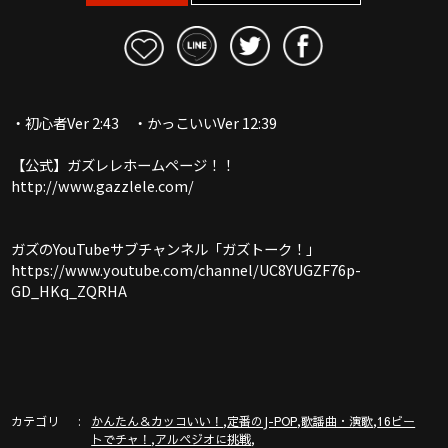
・初心者Ver 2:43 ・かっこいいVer 12:39
【公式】ガズレレホームページ！！
http://www.gazzlele.com/
ガズのYouTubeサブチャンネル「ガズトーク！」
https://www.youtube.com/channel/UC8YUGZF76p-
GD_HKq_ZQRHA
カテゴリ
,
,
,
かんたん＆カッコいい！
定番のJ-POP
歌謡曲・演歌
16ビー
,
,
トでチャ！
アルペジオに挑戦