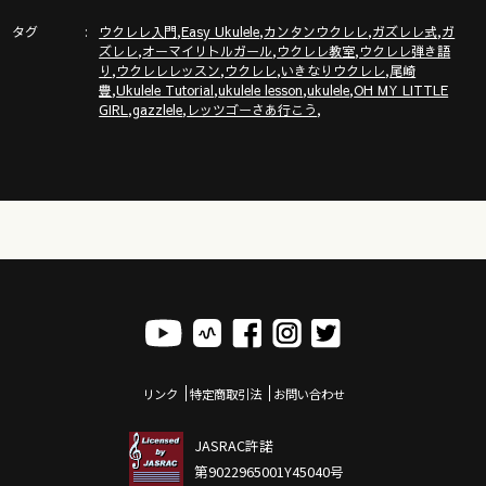
タグ
,
,
,
,
ウクレレ入門
Easy Ukulele
カンタンウクレレ
ガズレレ式
ガ
,
,
,
ズレレ
オーマイリトルガール
ウクレレ教室
ウクレレ弾き語
,
,
,
,
り
ウクレレレッスン
ウクレレ
いきなりウクレレ
尾崎
,
,
,
,
豊
Ukulele Tutorial
ukulele lesson
ukulele
OH MY LITTLE
,
,
,
GIRL
gazzlele
レッツゴーさあ行こう
リンク
特定商取引法
お問い合わせ
JASRAC許諾
第9022965001Y45040号