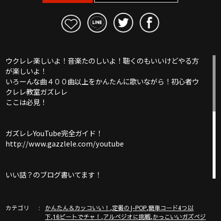
ウクレレ楽しいよ！音楽たのしいよ！聴くのもいいけどやる方
が楽しいよ！
いろーんな曲４００曲以上をかんたんに歌いながら！初心者ウ
クレレ教室ガズレレ
ここは必見！
ガズレレYouTube完全ガイド！
http://www.gazzlele.com/youtube
いい話？のブログ書いてます！
http://ameblo.jp/gazzlele
カテゴリ
,
,
かんたん＆カッコいい！
定番のJ-POP
簡単コード4つ以
ガズレレホームページ
,
,
,
下
16ビートでチャ！
アルペジオに挑戦
かっこいいガズペジ