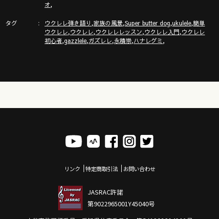
http://www.gazzlele.com/
,
オ
タグ
,
,
,
,
ウクレレ弾き語り
家族の風景
Super butter dog
ukulele
簡単
,
,
,
,
ウクレレ
ウクレレ
ウクレレレッスン
ウクレレ入門
ウクレレ
「ガズトーク！」新チャンネルURL
,
,
,
,
,
初心者
gazzlele
ガズレレ
永積崇
ハナレグミ
https://www.youtube.com/channel/UC8YUGZF76p-
GD_HKq_ZQRHA
ガズレレ歌本
http://www.gazzlele.com/book
リンク
特定商取引法
お問い合わせ
JASRAC許諾
第9022965001Y45040号