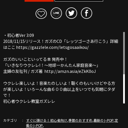
・初心者Ver 3:09
2018/11/15リリース！ガズのCD「レッツゴーさあ行こう」詳細
はここ https://gazzlele.com/letsgosaaikou/
ガズのいいこといってる本 発売中！
「いきなりウクレレ!！〜地球一かんたん家庭音楽〜」
主婦の友社刊 / ガズ著 http://amzn.asia/eZkK0oJ
ウクレレ楽しいよ！音楽たのしいよ！聴くのもいいけどやる方
が楽しいよ！いろーんな曲６００曲以上をいつでも気軽にタダ
で！
初心者ウクレレ教室ガズレレ
ここは必見！ガズレレYouTube完全ガイド！
http://www.gazzlele.com/youtube
カテゴリ
,
,
,
すぐに弾ける！初心者向け
季節のおすすめ
最新のJ-POP
定
,
番のJ-POP