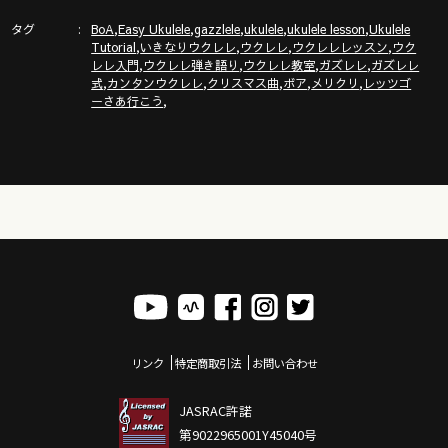
タグ
,
,
,
,
,
BoA
Easy Ukulele
gazzlele
ukulele
ukulele lesson
Ukulele
,
,
,
,
Tutorial
いきなりウクレレ
ウクレレ
ウクレレレッスン
ウク
ガズレレホームページ
,
,
,
,
レレ入門
ウクレレ弾き語り
ウクレレ教室
ガズレレ
ガズレレ
http://www.gazzlele.com/
,
,
,
,
,
式
カンタンウクレレ
クリスマス曲
ボア
メリクリ
レッツゴ
,
ーさあ行こう
リンク
特定商取引法
お問い合わせ
JASRAC許諾
第9022965001Y45040号