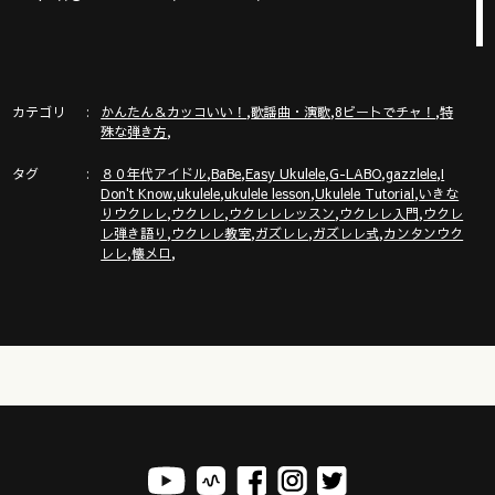
3/18~19 G-LABO ウクレレPOP UP SHOP 博多初開催ー！
https://gazzlele.com/hakatapopup/
カテゴリ
,
,
,
かんたん＆カッコいい！
歌謡曲・演歌
8ビートでチャ！
特
,
殊な弾き方
ガズ使用中のウクレレ→「G-LABOウクレレ SHOP」
タグ
,
,
,
,
,
https://gazzlele.com/shop
８０年代アイドル
BaBe
Easy Ukulele
G-LABO
gazzlele
I
,
,
,
,
Don't Know
ukulele
ukulele lesson
Ukulele Tutorial
いきな
,
,
,
,
りウクレレ
ウクレレ
ウクレレレッスン
ウクレレ入門
ウクレ
,
,
,
,
レ弾き語り
ウクレレ教室
ガズレレ
ガズレレ式
カンタンウク
Amazonにて大好評販売中「ガズのはじめてウクレレ」
,
,
レレ
懐メロ
https://amzn.asia/d/cW6iLgS
ウクレレを０から始めるにはここから！ガズレレ式かんたんウ
クレレプログラム
https://gazzlele.com/beginner/
ガズレレ必須コード解説動画
https://youtu.be/p-gFoETga0A