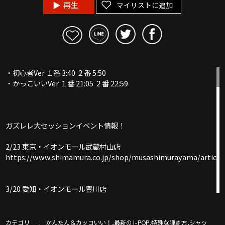
再生
マイリストに追加
・初心者Ver １番 3:40 ２番 5:50
・かっこいいVer １番 21:05 ２番 22:59
ガズレレ大セッションイベント情報！
2/23 東京・イオンモール武蔵村山店
https://www.shimamura.co.jp/shop/musashimurayama/article
3/20 愛知・イオンモール豊川店
https://www.shimamura.co.jp/shop/toyokawa/article/etc/202
カテゴリ
,
,
,
かんたん＆カッコいい！
最新のJ-POP
特殊な弾き方
シャッ