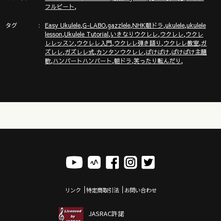
,
フルビート
タグ
,
,
,
,
,
▶︎▶︎ガズの新刊「ハンディー版③」予約スタート！Tシャツセッ
Easy Ukulele
G-LABO
gazzlele
NHK朝ドラ
ukulele
ukulele
,
,
,
,
lesson
Ukulele Tutorial
いきなりウクレレ
ウクレレ
ウクレ
トも？？
,
,
,
,
レレッスン
ウクレレ入門
ウクレレ弾き語り
ウクレレ教室
ガ
https://gazzlele.com/2025-1219/
,
,
,
,
ズレレ
ガズレレ式
カンタンウクレレ
ばけばけ
ばけばけ主題
,
,
,
,
歌
ハンバートハンバート
朝ドラ
笑ったり転んだり
▶︎▶︎▶︎G-Laboウクレレ新サイトOPEN!!!
https://www.g-labo.jp/
◾️◾️ウクレレを０から始めるにはここから◾️◾️
◾️◾️ガズレレ式かんたんウクレレプログラム◾️◾️
https://gazzlele.com/beginner/
リンク
特定商取引法
お問い合わせ
ガズエッセイ本『ごきげん！ガズレレデイズ』のサイン本やス
トラップ・水引・Tシャツ・トートなどはココ
JASRAC許諾