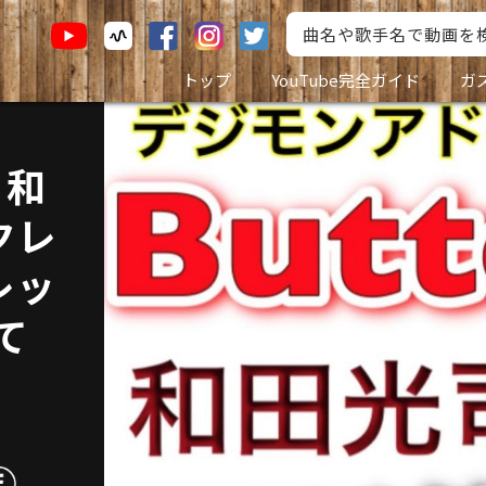
トップ
YouTube完全ガイド
ガ
 和
クレ
レッ
て