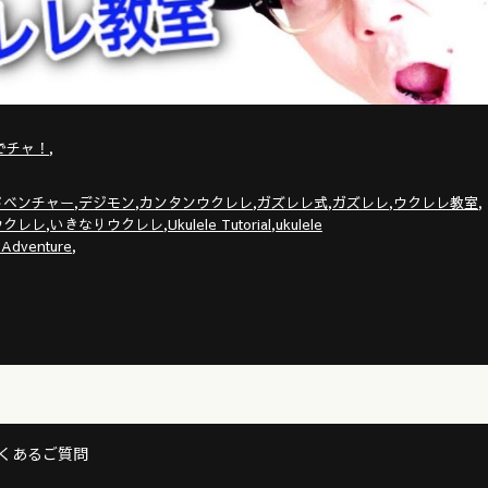
,
でチャ！
,
,
,
,
,
,
ドベンチャー
デジモン
カンタンウクレレ
ガズレレ式
ガズレレ
ウクレレ教室
,
,
,
ウクレレ
いきなりウクレレ
Ukulele Tutorial
ukulele
,
 Adventure
くあるご質問