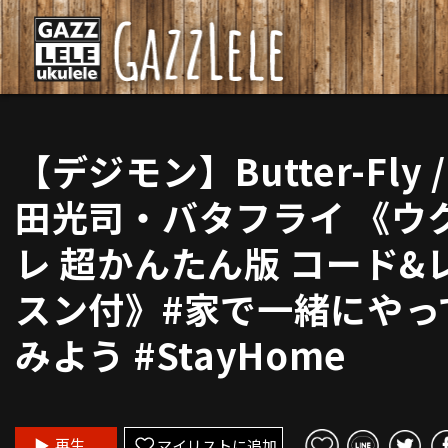
【デジモン】Butter-Fly /
田光司・バタフライ 《ウ
レ 超かんたん版 コード&
スン付》#家で一緒にやっ
みよう #StayHome
再生
マイリストに追加