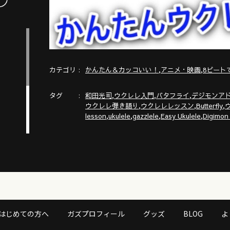
カテゴリ
,
,
かんたん＆カッコいい！
アニメ・映画
8ビート
タグ
,
,
,
和田光司
ウクレレ入門
バタフライ
デジモンア
,
,
,
ウクレレ弾き語り
ウクレレレッスン
Butterfly
,
,
,
,
lesson
ukulele
gazzlele
Easy Ukulele
Digimon
はじめての方へ
ガズプロフィール
グッズ
BLOG
よ