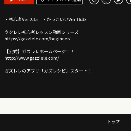
・初心者Ver 2:15 ・かっこいいVer 16:33
ウクレレ初心者レッスン動画シリーズ
https://gazzlele.com/beginner/
【公式】ガズレレホームページ！！
http://www.gazzlele.com/
ガズレレのアプリ「ガズレシピ」スタート！
https://gazzlele.com/gazzrecipe/
ガズのわがままウクレレ
https://gazzlele.com/wagamamaukulele/
ガズのサブチャンネル「ガズトーク！」
https://www.youtube.com/channel/UC8YUGZF76p-
トップ
GD_HKq_ZQRHA