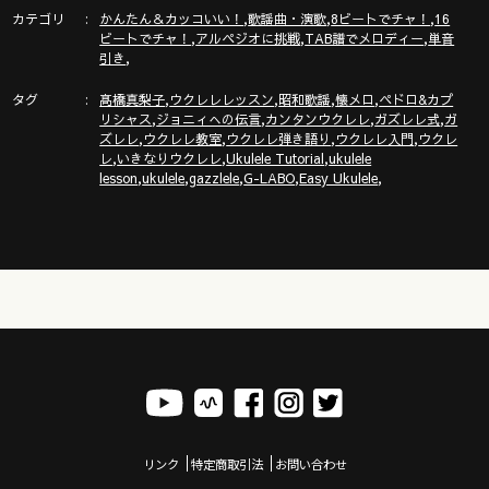
https://gazzlele.com/shop/
カテゴリ
,
,
,
かんたん＆カッコいい！
歌謡曲・演歌
8ビートでチャ！
16
,
,
,
ビートでチャ！
アルペジオに挑戦
TAB譜でメロディー
単音
,
引き
タグ
,
,
,
,
髙橋真梨子
ウクレレレッスン
昭和歌謡
懐メロ
ペドロ&カプ
▶︎▶︎ガズ新楽譜発売記念無料イベント〜全国３か所のタワーレ
,
,
,
,
リシャス
ジョニィへの伝言
カンタンウクレレ
ガズレレ式
ガ
コードにて開催〜ウクレレ持って大集合！
,
,
,
,
ズレレ
ウクレレ教室
ウクレレ弾き語り
ウクレレ入門
ウクレ
詳細→ https://gazzlele.com/songbook6event
,
,
,
レ
いきなりウクレレ
Ukulele Tutorial
ukulele
,
,
,
,
,
lesson
ukulele
gazzlele
G-LABO
Easy Ukulele
▶︎▶︎▶︎２０万部突破ガズレレフェア▶︎▶︎▶︎←詳細とお願い＆ガ
ズ楽譜最新刊のご紹介！
https://gazzlele.com/gazzlelefair2024/
▶︎▶︎▶︎新発売！◀︎︎︎︎︎︎◀︎◀︎
ガズがめちゃいい事書いてるエッセイ本『ごきげん！ガズレレ
デイズ』（主婦の友社刊）
https://books.shufunotomo.co.jp/book/b10050530.html
リンク
特定商取引法
お問い合わせ