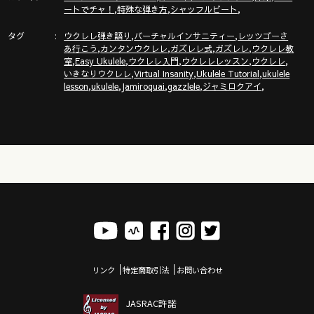
,
,
,
ートでチャ！
特殊な弾き方
シャッフルビート
タグ
,
,
ウクレレ弾き語り
バーチャルインサニティー
レッツゴーさ
,
,
,
,
あ行こう
カンタンウクレレ
ガズレレ式
ガズレレ
ウクレレ教
,
,
,
,
,
室
Easy Ukulele
ウクレレ入門
ウクレレレッスン
ウクレレ
,
,
,
いきなりウクレレ
Virtual Insanity
Ukulele Tutorial
ukulele
,
,
,
,
,
lesson
ukulele
Jamiroquai
gazzlele
ジャミロクアイ
リンク
特定商取引法
お問い合わせ
JASRAC許諾