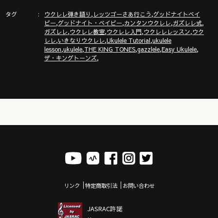
ガズレレホームページ
タグ
,
,
http://www.gazzlele.com/
ウクレレ弾き語り
レッツゴーさあ行こう
グッドナイトベイ
,
,
,
,
ビー
グッドナイト・ベイビー
カンタンウクレレ
ガズレレ式
,
,
,
,
ガズレレ
ウクレレ教室
ウクレレ入門
ウクレレレッスン
ウク
,
,
,
レレ
いきなりウクレレ
Ukulele Tutorial
ukulele
,
,
,
,
,
lesson
ukulele
THE KING TONES
gazzlele
Easy Ukulele
,
ザ・キングトーンズ
リンク
特定商取引法
お問い合わせ
JASRAC許諾