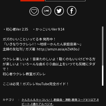
・初心者Ver 2:35 ・かっこいいVer 9:14
ガズのいいこといってる本 発売中！
「いきなりウクレレ!！〜地球一かんたん家庭音楽〜」
主婦の友社刊 / ガズ著 http://amzn.asia/eZkK0oJ
ウクレレ楽しいよ！音楽たのしいよ！聴くのもいいけどやる方
が楽しいよ！いろーんな曲６００曲以上をいつでも気軽にタダ
で！
初心者ウクレレ教室ガズレレ
ここは必見！ガズレレYouTube完全ガイド！
http://www.gazzlele.com/youtube
カテゴリ
,
,
,
かんたん＆カッコいい！
歌謡曲・演歌
簡単コード4つ以下
8
,
,
ビート
3連のアルペジオ