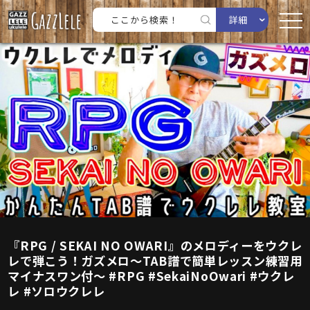
詳細
『RPG / SEKAI NO OWARI』のメロディーをウクレ
レで弾こう！ガズメロ〜TAB譜で簡単レッスン練習用
マイナスワン付〜 #RPG #SekaiNoOwari #ウクレ
レ #ソロウクレレ