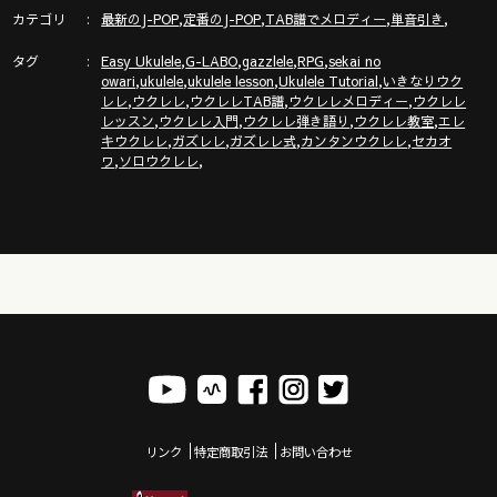
ウクレレのメロディーが輝く３つの裏技（ヴィブラート他）
カテゴリ
,
,
,
,
最新のJ-POP
定番のJ-POP
TAB譜でメロディー
単音引き
https://youtu.be/ZlWOeMx4rJ8
タグ
,
,
,
,
Easy Ukulele
G-LABO
gazzlele
RPG
sekai no
,
,
,
,
owari
ukulele
ukulele lesson
Ukulele Tutorial
いきなりウク
,
,
,
,
レレ
ウクレレ
ウクレレTAB譜
ウクレレメロディー
ウクレレ
●【ガズメロ】のページ https://gazzlele.com/g-solid/
,
,
,
,
レッスン
ウクレレ入門
ウクレレ弾き語り
ウクレレ教室
エレ
,
,
,
,
キウクレレ
ガズレレ
ガズレレ式
カンタンウクレレ
セカオ
,
,
ワ
ソロウクレレ
ウクレレ専用アンプ「 G_BOX」使い方&注意点完全ガイド！
https://youtu.be/2ay-yQgnNEw
革新的エレキウクレレ【G-Solid】徹底解説！
https://youtu.be/VDmLnXwzSks
▶︎▶︎▶︎ガズの新刊【ごきげん！ガズレレデイズ〜GGD】 （主婦
の友社刊）新発売！
ガズレレやっててもやってなくてもスーッと気分が晴れるステキ
リンク
特定商取引法
お問い合わせ
な本になりました。
是非多くの方に読んで頂きたいですー