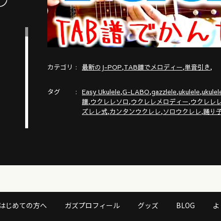
カテゴリ
,
,
,
最新のJ-POP
TAB譜でメロディー
単音引き
タグ
,
,
,
,
Easy Ukulele
G-LABO
gazzlele
ukulele
ukulel
,
,
,
譜
ウクレレソロ
ウクレレメロディー
ウクレレ
,
,
,
ズレレ式
カンタンウクレレ
ソロウクレレ
踊り
はじめての方へ
ガズプロフィール
グッズ
BLOG
よ