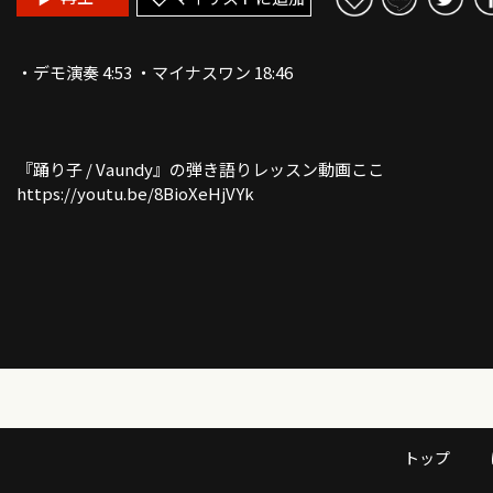
・デモ演奏 4:53 ・マイナスワン 18:46
『踊り子 / Vaundy』の弾き語りレッスン動画ここ
https://youtu.be/8BioXeHjVYk
TAB譜の読み方はここ https://youtu.be/hr17jt6sbAU
「チューリップ」でTAB譜の練習〜
https://youtu.be/NMIqw2xw1YE
トップ