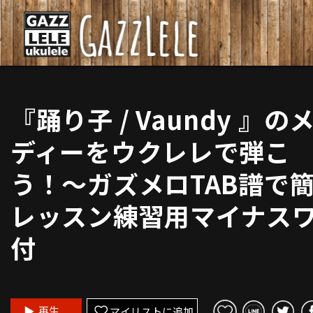
『踊り子 / Vaundy 』の
ディーをウクレレで弾こ
う！〜ガズメロTAB譜で
レッスン練習用マイナス
付
再生
マイリストに追加