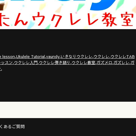
,
,
,
,
,
e lesson
Ukulele Tutorial
vaundy
いきなりウクレレ
ウクレレ
ウクレレTAB
,
,
,
,
,
,
レッスン
ウクレレ入門
ウクレレ弾き語り
ウクレレ教室
ガズメロ
ガズレレ
ガ
,
子
くあるご質問