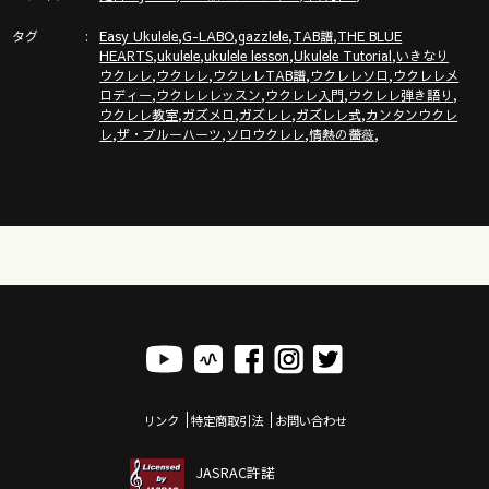
https://youtu.be/nT63xCghif4
タグ
,
,
,
,
Easy Ukulele
G-LABO
gazzlele
TAB譜
THE BLUE
,
,
,
,
HEARTS
ukulele
ukulele lesson
Ukulele Tutorial
いきなり
,
,
,
,
ウクレレ
ウクレレ
ウクレレTAB譜
ウクレレソロ
ウクレレメ
,
,
,
,
ロディー
ウクレレレッスン
ウクレレ入門
ウクレレ弾き語り
ウクレレのメロディーが輝く３つの裏技（ヴィブラート他）
,
,
,
,
ウクレレ教室
ガズメロ
ガズレレ
ガズレレ式
カンタンウクレ
https://youtu.be/ZlWOeMx4rJ8
,
,
,
,
レ
ザ・ブルーハーツ
ソロウクレレ
情熱の薔薇
●【ガズメロ】ソングリスト https://gazzlele.com/g-solid/
ガズレレ大セッションイベント情報！
2/23 東京・イオンモール武蔵村山店
リンク
特定商取引法
お問い合わせ
https://www.shimamura.co.jp/shop/musashimurayama/article
JASRAC許諾