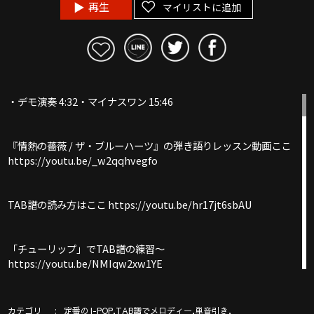
再生
マイリストに追加
・デモ演奏 4:32・マイナスワン 15:46
『情熱の薔薇 / ザ・ブルーハーツ』の弾き語りレッスン動画ここ
https://youtu.be/_w2qqhvegfo
TAB譜の読み方はここ https://youtu.be/hr17jt6sbAU
「チューリップ」でTAB譜の練習〜
https://youtu.be/NMIqw2xw1YE
YouTube再生速度を遅くする方法解説NEW!!
カテゴリ
,
,
,
定番のJ-POP
TAB譜でメロディー
単音引き