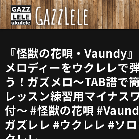
『怪獣の花唄・Vaundy
メロディーをウクレレで
う！ガズメロ〜TAB譜で
レッスン練習用マイナス
付〜 #怪獣の花唄 #Vaund
ガズレレ #ウクレレ #ソ
クレレ