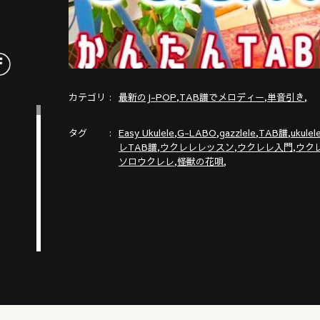
カテゴリ
,
,
,
最新のJ-POP
TAB譜でメロディー
単音引き
タグ
,
,
,
,
Easy Ukulele
G-LABO
gazzlele
TAB譜
ukulel
,
,
,
レTAB譜
ウクレレレッスン
ウクレレ入門
ウク
,
,
ソロウクレレ
怪獣の花唄