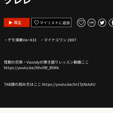
再生
マイリストに追加
・デモ演奏Ver 4:33 ・マイナスワン 19:07
怪獣の花唄・Vaundyの弾き語りレッスン動画ここ
https://youtu.be/5KvV8f_85Mk
TAB譜の読み方はここ https://youtu.be/hr17jt6sbAU
YouTube再生速度の変え方動画
https://youtu.be/qr6i1kkgCTs