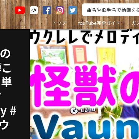
トップ
YouTube完全ガイド
ガ
』の
弾こ
簡単
ワ
y #
ロウ