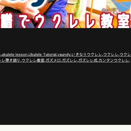
,
,
,
,
,
,
e
ukulele lesson
Ukulele Tutorial
vaundy
いきなりウクレレ
ウクレレ
ウクレ
,
,
,
,
,
,
レレ弾き語り
ウクレレ教室
ガズメロ
ガズレレ
ガズレレ式
カンタンウクレレ