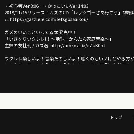
・初心者Ver 3:06 ・かっこいいVer 14:03
2018/11/15リリース！ガズのCD「レッツゴーさあ行こう」詳細
こ https://gazzlele.com/letsgosaaikou/
ガズのいいこといってる本 発売中！
「いきなりウクレレ!！〜地球一かんたん家庭音楽〜」
主婦の友社刊 / ガズ著 http://amzn.asia/eZkK0oJ
ウクレレ楽しいよ！音楽たのしいよ！聴くのもいいけどやる方
しいよ！いろーんな曲６００曲以上をいつでも気軽にタダで！
初心者ウクレレ教室ガズレレ
ここは必見！ガズレレYouTube完全ガイド！
http://www.gazzlele.com/youtube
トップ
ガズレレホームページ
http://www.gazzlele.com/