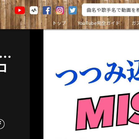
トップ
YouTube完全ガイド
ガ
..
コ