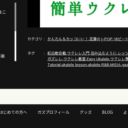
はこ
カテゴリ
,
,
かんたん＆カッコいい！
定番のJ-POP
16ビー
タグ
,
,
,
紅白歌合戦
ウクレレ入門
包み込むように
レッ
が楽
,
,
,
ガズレレ
ウクレレ教室
Easy Ukulele
ウクレレ
,
,
,
,
,
Tutorial
ukulele lesson
ukulele
R&B
MISIA
gaz
はじめての方へ
ガズプロフィール
グッズ
BLOG
よ