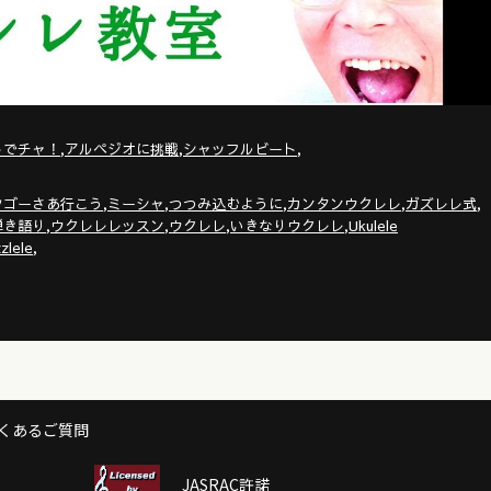
,
,
,
トでチャ！
アルペジオに挑戦
シャッフルビート
,
,
,
,
,
ツゴーさあ行こう
ミーシャ
つつみ込むように
カンタンウクレレ
ガズレレ式
,
,
,
,
弾き語り
ウクレレレッスン
ウクレレ
いきなりウクレレ
Ukulele
,
zlele
くあるご質問
JASRAC許諾