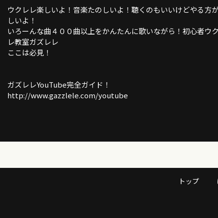
ウクレレ楽しいよ！音楽たのしいよ！聴くのもいいけどやる方
しいよ！
いろーんな曲４００曲以上をかんたんに歌いながら！初心者ウ
レ教室ガズレレ
ここは必見！
ガズレレYouTube完全ガイド！
http://www.gazzlele.com/youtube
いい話？のブログ書いてます！
http://ameblo.jp/gazzlele
ガズレレホームページ
http://www.gazzlele.com/
トップ
「ガズトーク！」新チャンネルURL