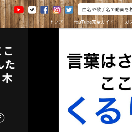
トップ
YouTube完全ガイド
ガ
ここ
んた
】木