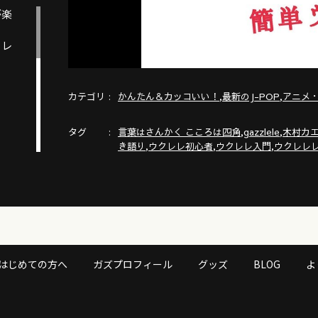
が楽
クレ
カテゴリ
,
,
かんたん＆カッコいい！
最新のJ-POP
アニメ
タグ
,
,
言葉はさんかく こころは四角
gazzlele
木村カ
,
,
,
き語り
ウクレレ初心者
ウクレレ入門
ウクレレ
はじめての方へ
ガズプロフィール
グッズ
BLOG
よ