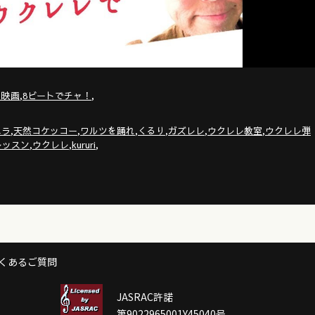
,
,
・映画
8ビートでチャ！
,
,
,
,
,
,
エラ
天然コケッコー
ワルツを踊れ
くるり
ガズレレ
ウクレレ教室
ウクレレ弾
,
,
,
レッスン
ウクレレ
kururi
くあるご質問
JASRAC許諾
第9022965001Y45040号