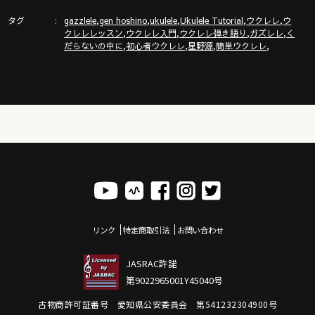
「ガズトーク！」新チャンネルURL
タグ
,
,
,
,
,
https://www.youtube.com/channel/UC8YUGZF76p-
gazzlele
gen hoshino
ukulele
Ukulele Tutorial
ウクレレ
ウ
,
,
,
,
クレレレッスン
ウクレレ入門
ウクレレ弾き語り
ガズレレ
く
GD_HKq_ZQRHA
,
,
,
,
だらないの中に
初心者ウクレレ
星野源
簡単ウクレレ
ガズレレ歌本
http://www.gazzlele.com/book
リンク
特定商取引法
お問い合わせ
JASRAC許諾
第9022965001Y45040号
古物商許可証番号 愛知県公安委員会 第541232304900号