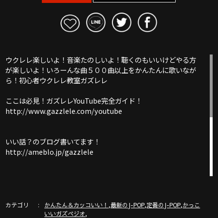
ウクレレ楽しいよ！音楽たのしいよ！聴くのもいいけどやる方
が楽しいよ！いろーんな曲５００曲以上をかんたんに歌いなが
ら！初心者ウクレレ教室ガズレレ
ここは必見！ガズレレYouTube完全ガイド！
http://www.gazzlele.com/youtube
いい話？のブログ書いてます！
http://ameblo.jp/gazzlele
ガズレレホームページ
http://www.gazzlele.com/
カテゴリ
,
,
,
かんたん＆カッコいい！
最新のJ-POP
定番のJ-POP
かっこ
,
いいガズペジオ