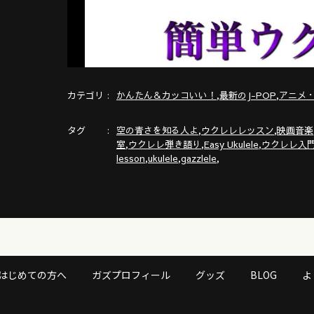
カテゴリ
,
,
かんたん＆カッコいい！
最新のJ-POP
アニメ
タグ
,
,
空の青さを知る人よ
ウクレレレッスン
映画音楽
,
,
,
室
ウクレレ弾き語り
Easy Ukulele
ウクレレ入
,
,
,
lesson
ukulele
gazzlele
はじめての方へ
ガズプロフィール
グッズ
BLOG
よ