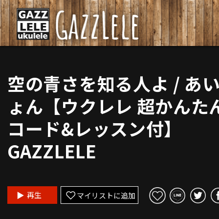
空の青さを知る人よ / あ
ょん【ウクレレ 超かんた
コード&レッスン付】
GAZZLELE
再生
マイリストに追加