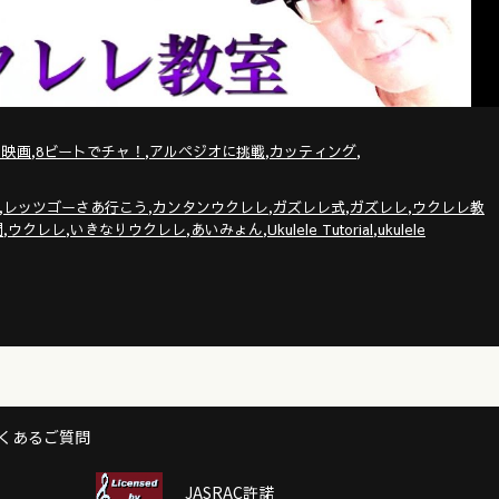
,
,
,
,
・映画
8ビートでチャ！
アルペジオに挑戦
カッティング
,
,
,
,
,
レッツゴーさあ行こう
カンタンウクレレ
ガズレレ式
ガズレレ
ウクレレ教
,
,
,
,
,
門
ウクレレ
いきなりウクレレ
あいみょん
Ukulele Tutorial
ukulele
くあるご質問
JASRAC許諾