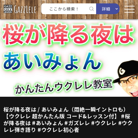
詳細
桜が降る夜は / あいみょん（悶絶一瞬イントロも）
【ウクレレ 超かんたん版 コード&レッスン付】 #桜
が降る夜は #あいみょん #ガズレレ #ウクレレ #ウク
レレ弾き語り #ウクレレ初心者