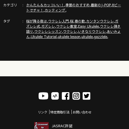
https://gazzlele.com/g-place/
カテゴリ
,
,
,
かんたん＆カッコいい！
季節のおすすめ
最新のJ-POP
8ビー
,
,
トでチャ！
カッティング
ガズノート楽譜毎月５曲GET & 楽しいコミュニティー「ガズク
タグ
,
,
,
,
,
ラブ」の詳細はこちら
桜が降る夜は
ウクレレ入門
桜
春の歌
カンタンウクレレ
ガ
,
,
,
,
ズレレ式
ガズレレ
ウクレレ教室
Easy Ukulele
ウクレレ弾き
https://gazzlele.com/gazzclub/
,
,
,
,
語り
ウクレレレッスン
ウクレレ
いきなりウクレレ
あいみょ
,
,
,
,
,
ん
Ukulele Tutorial
ukulele lesson
ukulele
gazzlele
ウクレレ技術が楽しく向上！気持ちいいお勉強キャンパス「ガ
ズレレ大学」の詳細はこちら
https://www.youtube.com/channel/UCDTOqhQkKrS3K15htCakR
ウクレレ初心者レッスン動画シリーズ
https://gazzlele.com/beginner/
【公式】ガズレレホームページ！！
http://www.gazzlele.com/
ガズレレのアプリ「ガズレシピ」
https://gazzlele.com/gazzrecipe/
リンク
特定商取引法
お問い合わせ
JASRAC許諾