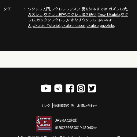
「ガズクラブ」の詳細はこちら！ガズノート楽譜毎月５曲GET
タグ
,
,
,
,
& 楽しいコミュニティ
ウクレレ入門
ウクレレレッスン
愛を知るまでは
ガズレレ式
,
,
,
,
ガズレレ
ウクレレ教室
ウクレレ弾き語り
Easy Ukulele
ウク
https://gazzlele.com/gazzclub/
,
,
,
レレ
カンタンウクレレ
いきなりウクレレ
あいみょ
,
,
,
,
,
ん
Ukulele Tutorial
ukulele lesson
ukulele
gazzlele
「ガズレレ大学」の詳細はこちら！ウクレレ技術が楽しく向
上！毎週２回GAZZと生配信で！
https://www.youtube.com/channel/UCDTOqhQkKrS3K15htCakR
ガズのサブチャンネル「ガズノイエ」
https://www.youtube.com/channel/UC8YUGZF76p-
GD_HKq_ZQRHA
ウクレレ初心者レッスン動画シリーズ
https://gazzlele.com/beginner/
ガズレレのアプリ「ガズレシピ」
https://gazzlele.com/gazzrecipe/
リンク
特定商取引法
お問い合わせ
JASRAC許諾
第9022965001Y45040号