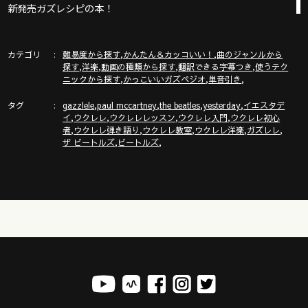
新発売ガズレシピの本！
https://gazzlele.com/product/gazzrecipe01/
ガズノート楽譜毎月５曲GET & 楽しいコミュニティー「ガズク
カテゴリ
,
,
難易度から探す
かんたん＆カッコいい！
曲のジャンルから
ラブ」の詳細はこちら
,
,
,
,
探す
洋楽
動画の種類から探す
翻訳できる字幕つき
使うテク
https://gazzlele.com/gazzclub/
,
,
,
ニックから探す
かっこいいガズペジオ
単音引き
タグ
,
,
,
,
gazzlele
paul mccartney
the beatles
yesterday
イエスタデ
ウクレレ技術が楽しく向上！気持ちいいお勉強キャンパス「ガ
,
,
,
,
イ
ウクレレ
ウクレレレッスン
ウクレレ入門
ウクレレ初心
ズレレ大学」の詳細はこちら
,
,
,
,
,
者
ウクレレ弾き語り
ウクレレ教室
ウクレレ洋楽
ガズレレ
,
,
ザ ビートルズ
ビートルズ
https://gazzlele.com/2020-1209
ウクレレ初心者レッスン動画シリーズ
https://gazzlele.com/beginner/
ガズレレのアプリ「ガズレシピ」
https://gazzlele.com/gazzrecipe/