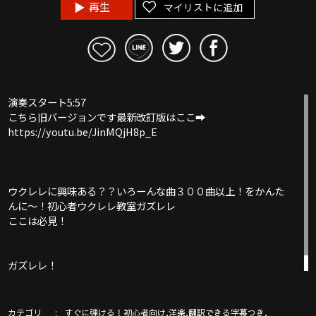
再生
マイリストに追加
演奏スタート5:57
こちら旧バージョンです最新改訂版はここ➡︎
https://youtu.be/JinMQjH8p_E
ウクレレに興味ある？？いろーんな曲３００曲以上！をかんた
んに〜！初心者ウクレレ教室ガズレレ
ここは必見！
ガズレレ！
http://www.gazzlele.com/
カテゴリ
,
,
,
すぐに弾ける！初心者向け
洋楽
翻訳できる字幕つき