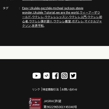
タグ
,
,
,
Easy Ukulele
gazzlele
micheal jackson
stevie
,
,
,
wonder
Ukulele Tutorial
we are the world
ウィーアーザワ
,
,
,
,
ールド
ウクレレ
ウクレレレッスン
ウクレレ入門
ウクレレ初
,
,
,
,
心者
ウクレレ弾き語り
ウクレレ教室
ガズレレ
マイケルジャ
,
,
クソン
世界平和
リンク
特定商取引法
お問い合わせ
JASRAC許諾
第9022965001Y45040号