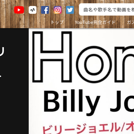
トップ
YouTube完全ガイド
ガ
ビリ
す
】