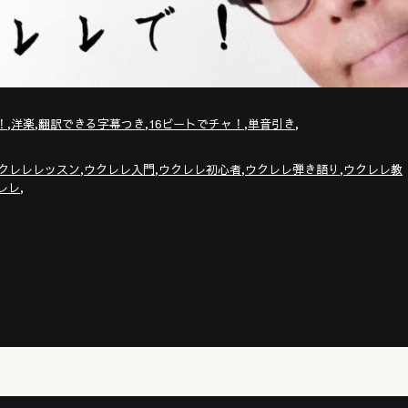
,
,
,
,
,
！
洋楽
翻訳できる字幕つき
16ビートでチャ！
単音引き
,
,
,
,
クレレレッスン
ウクレレ入門
ウクレレ初心者
ウクレレ弾き語り
ウクレレ教
,
レレ