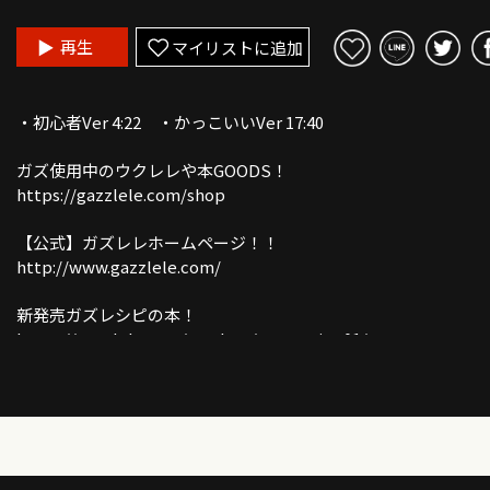
再生
マイリストに追加
・初心者Ver 4:22 ・かっこいいVer 17:40
ガズ使用中のウクレレや本GOODS！
https://gazzlele.com/shop
【公式】ガズレレホームページ！！
http://www.gazzlele.com/
新発売ガズレシピの本！
https://gazzlele.com/product/gazzrecipe01/
ガズノート楽譜毎月５曲GET & 楽しいコミュニティー「ガズク
ブ」の詳細はこちら
https://gazzlele.com/gazzclub/
ウクレレ技術が楽しく向上！気持ちいいお勉強キャンパス「ガ