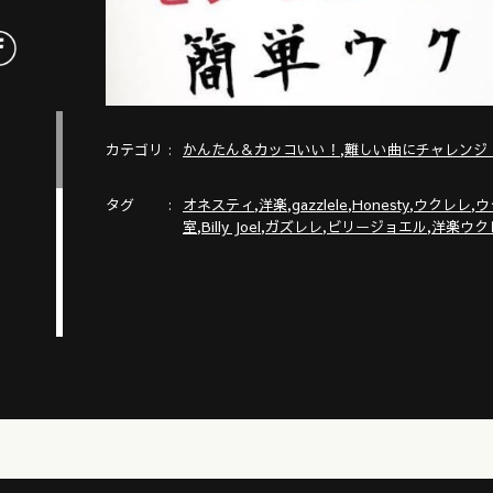
カテゴリ
,
かんたん＆カッコいい！
難しい曲にチャレンジ
タグ
,
,
,
,
,
オネスティ
洋楽
gazzlele
Honesty
ウクレレ
ウ
,
,
,
,
室
Billy Joel
ガズレレ
ビリージョエル
洋楽ウク
ラ
ズレ