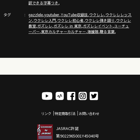
https://gazzlele.com/gazzclub/
,
訳できる字幕つき
タグ
,
,
,
,
gazzlele
youtuber
YouTube収録技
ウクレレ
ウクレレレッス
ウクレレ技術が楽しく向上！気持ちいいお勉強キャンパス「ガ
,
,
,
,
ン
ウクレレ入門
ウクレレ初心者
ウクレレ弾き語り
ウクレレ
ズレレ大学」の詳細はこちら
,
,
,
,
教室
ガズレレ
ガズレレ in 東京
ガズレレイベント
ユーチュ
https://www.youtube.com/channel/UCDTOqhQkKrS3K15htCakR
,
,
,
,
ーバー
東京カルチャーカルチャー
海援隊
贈る言葉
ガズ使用中のウクレレ詳細！
https://gazzlele.com/shop
ウクレレ初心者レッスン動画シリーズ
https://gazzlele.com/beginner/
ガズレレのアプリ「ガズレシピ」
https://gazzlele.com/gazzrecipe/
リンク
特定商取引法
お問い合わせ
JASRAC許諾
第9022965001Y45040号