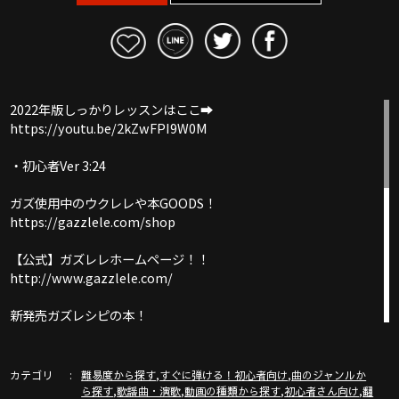
2022年版しっかりレッスンはここ➡︎
https://youtu.be/2kZwFPI9W0M
・初心者Ver 3:24
ガズ使用中のウクレレや本GOODS！
https://gazzlele.com/shop
【公式】ガズレレホームページ！！
http://www.gazzlele.com/
新発売ガズレシピの本！
https://gazzlele.com/product/gazzrecipe01/
ガズノート楽譜毎月５曲GET & 楽しいコミュニティー「ガズク
カテゴリ
,
,
難易度から探す
すぐに弾ける！初心者向け
曲のジャンルか
ラブ」の詳細はこちら
,
,
,
,
ら探す
歌謡曲・演歌
動画の種類から探す
初心者さん向け
翻