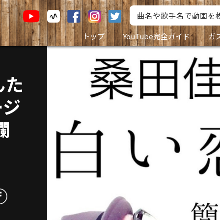
トップ
YouTube完全ガイド
ガ
んた
ージ
欄