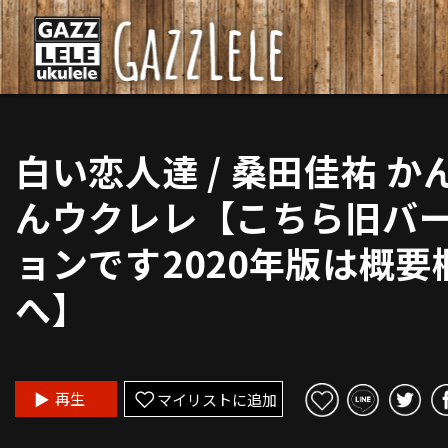
白い恋人達 / 桑田佳祐 か
んウクレレ【こちら旧バ
ョンです2020年版は概要
へ】
再生
マイリストに追加