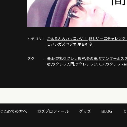
カテゴリ
,
かんたん＆カッコいい！
難しい曲にチャレンジ
,
,
こいいガズペジオ
単音引き
タグ
,
,
,
桑田佳祐
ウクレレ教室
冬の曲
サザンオールス
,
,
,
,
者
ウクレレ入門
ウクレレレッスン
ウクレレ
ke
はじめての方へ
ガズプロフィール
グッズ
BLOG
よ