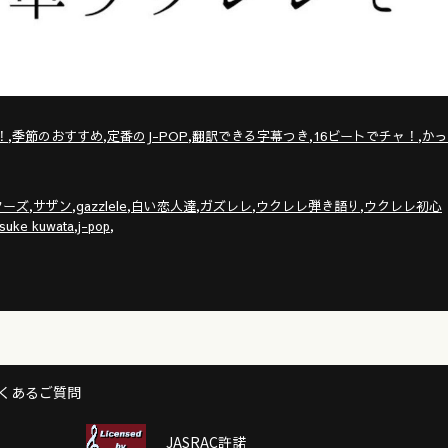
,
,
,
,
,
！
季節のおすすめ
定番のJ-POP
翻訳できる字幕つき
16ビートでチャ！
かっ
,
,
,
,
,
,
ターズ
サザン
gazzlele
白い恋人達
ガズレレ
ウクレレ弾き語り
ウクレレ初心
,
,
isuke kuwata
j-pop
くあるご質問
JASRAC許諾