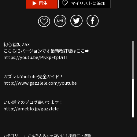
再生
マイリストに追加
初心者版 2:53
こちら旧バージョンです最新改訂版はここ➡︎
https://youtu.be/PKkpFtpDiTI
ガズレレYouTube完全ガイド！
http://www.gazzlele.com/youtube
いい話？のブログ書いてます！
http://ameblo.jp/gazzlele
ガズレレホームページ
http://www.gazzlele.com/
カテゴリ
,
,
かんたん＆カッコいい！
歌謡曲・演歌