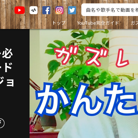
トップ
YouTube完全ガイド
ガ
レ必
ード
ジョ
》