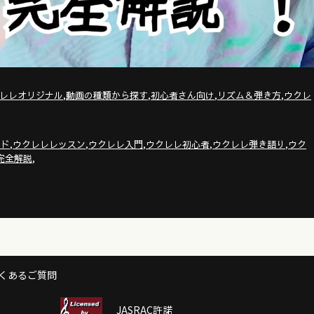
,
,
,
,
レレオリジナル
動画の種類から探す
初心者さん向け
リズム＆弾き方
ウクレ
,
,
,
,
,
ード
ウクレレレッスン
ウクレレ入門
ウクレレ初心者
ウクレレ弾き語り
ウク
,
完全解説
くあるご質問
JASRAC許諾