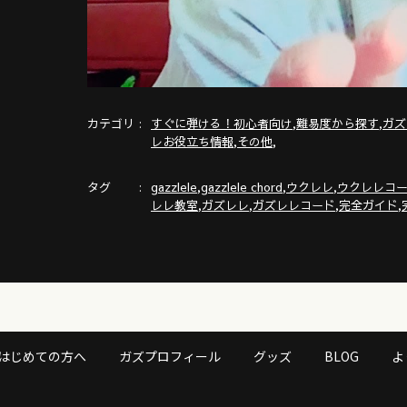
カテゴリ
,
,
すぐに弾ける！初心者向け
難易度から探す
ガズ
,
,
レお役立ち情報
その他
タグ
,
,
,
gazzlele
gazzlele chord
ウクレレ
ウクレレコ
,
,
,
,
レレ教室
ガズレレ
ガズレレコード
完全ガイド
はじめての方へ
ガズプロフィール
グッズ
BLOG
よ