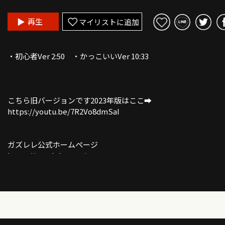
再生
マイリストに追加
・初心者Ver 2:50 ・かっこいいVer 10:33
こちら旧バージョンです2023年版はここ➡︎
https://youtu.be/7R2Vo8dmSaI
ガズレレ公式ホームページ
https://gazzlele.com/