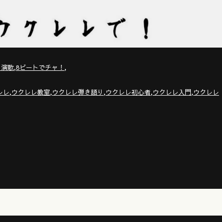
,
,
・演歌
8ビートでチャ！
,
,
,
,
,
レレ
ウクレレ教室
ウクレレ弾き語り
ウクレレ初心者
ウクレレ入門
ウクレレ