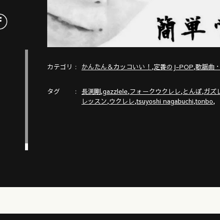
カテゴリ
,
,
かんたん＆カッコいい！
定番のJ-POP
歌謡曲
タグ
,
,
,
,
長渕剛
gazzlele
フォークウクレレ
とんぼ
ガズ
,
,
,
,
レッスン
ウクレレ
tsuyoshi nagabuchi
tonbo