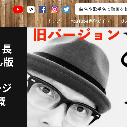
トップ
YouTube完全ガイド
ガ
・長
ん版
ージ
概