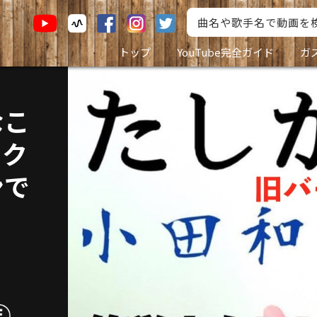
トップ
YouTube完全ガイド
ガ
なこ
ウク
ンで