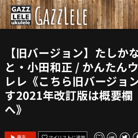
【旧バージョン】たしか
と・小田和正 / かんたん
レレ《こちら旧バージョ
す2021年改訂版は概要欄
へ》
再生
マイリストに追加