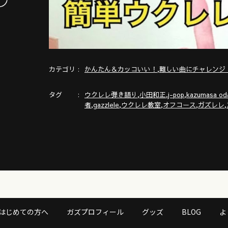
カテゴリ
,
かんたん＆カッコいい！
難しい曲にチャレンジ
タグ
,
,
,
ウクレレ弾き語り
小田和正
j-pop
kazumasa od
,
,
,
,
,
者
gazzlele
ウクレレ教室
オフコース
ガズレレ
はじめての方へ
ガズプロフィール
グッズ
BLOG
よ