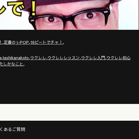
,
,
,
！
定番のJ-POP
16ビートでチャ！
,
,
,
,
,
a
tashikanakoto
ウクレレ
ウクレレレッスン
ウクレレ入門
ウクレレ初心
,
たしかなこと
くあるご質問