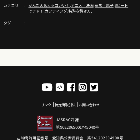
カテゴリ
,
,
,
かんたん＆カッコいい！
アニメ・映画
家族・親子
8ビート
,
,
,
でチャ！
カッティング
特殊な弾き方
ガズピアノ＆ガズピアノ教則本のご紹介！
タグ
https://gazzlele.com/gazzpianobook/
【新発売】かんたんウクレレSONGBOOK4 - 詳細！
https://gazzlele.com/2022-0713/
ウクレレすぐに弾ける３つのコードと練習曲！
https://gazzlele.com/beginner/
G-Labo ウクレレYouTube！
https://www.youtube.com/channel/UCGy0AHXxDQzxnpMe87h
リンク
特定商取引法
お問い合わせ
JASRAC許諾
ガズレレ毛糸ストラップや水引などのガズレレグッズはここ
第9022965001Y45040号
https://gazzlele.com/goods
古物商許可証番号 愛知県公安委員会 第541232304900号