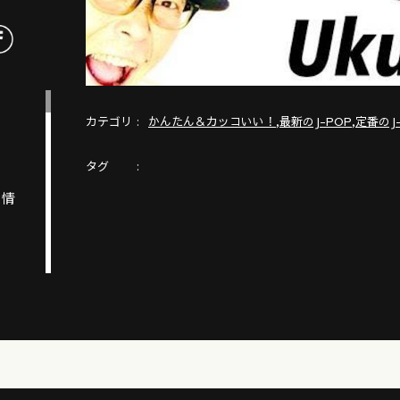
カテゴリ
,
,
かんたん＆カッコいい！
最新のJ-POP
定番のJ
タグ
ト情
決