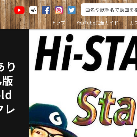
トップ
YouTube完全ガイド
ガ
あり
ん版
ld
クレ