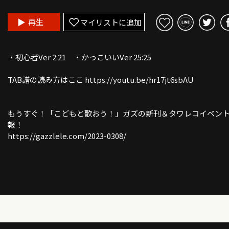
再生
マイリストに追加
・初心者Ver 2:21 ・かっこいいVer 25:25
TAB譜の読み方はここ https://youtu.be/hr17jt6sbAU
もうすぐ！「こどもと歌おう！」ガズの新刊＆タワレコイベン
報！
https://gazzlele.com/2023-0308/
ガズレレ生誕１０周年イベント5/14追加公演「夕方の部」開催
定！
https://gazzlele.com/2023-0218/
ガズ使用中のウクレレ→「G-LABOウクレレ SHOP」