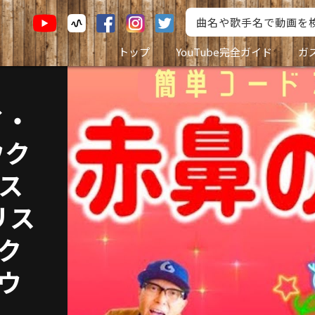
トップ
YouTube完全ガイド
ガ
イ・
ウク
ス
リス
ウク
#ウ