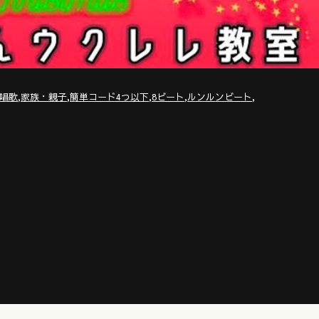
,
,
,
,
,
唱歌
家族・親子
簡単コード4つ以下
8ビート
ルンルンビート