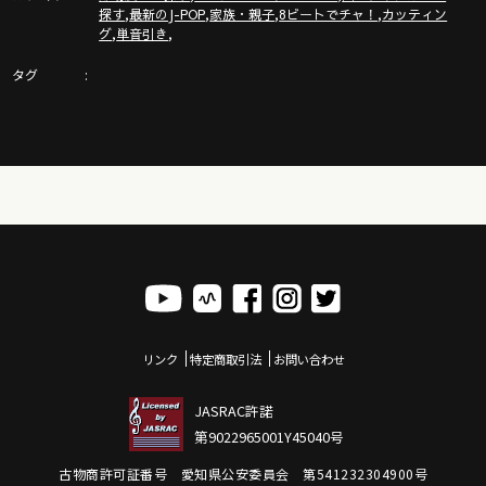
その③夢をかなえてドラえもん
,
,
,
,
探す
最新のJ-POP
家族・親子
8ビートでチャ！
カッティン
https://youtu.be/jf3lbw_Ox5w
,
,
グ
単音引き
タグ
楽しんで行こー！
＃ガズレレ #ガズレレYouTube #子供ウクレレ #ガズレレキッズ
#ウクレレ #ウクレレレッスン #ウクレレ小学生 #夏休み
ここは必見！
ガズレレYouTube完全ガイド！
http://www.gazzlele.com/youtube
いい話？のブログ書いています！
リンク
特定商取引法
お問い合わせ
http://ameblo.jp/gazzlele
JASRAC許諾
第9022965001Y45040号
ガズレレホームページ
http://www.gazzlele.com/
古物商許可証番号 愛知県公安委員会 第541232304900号