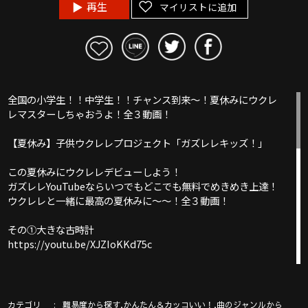
再生
マイリストに追加
全国の小学生！！中学生！！チャンス到来〜！夏休みにウクレ
レマスターしちゃおうよ！全３動画！
【夏休み】子供ウクレレプロジェクト「ガズレレキッズ！」
この夏休みにウクレレデビューしよう！
ガズレレYouTubeならいつでもどこでも無料でめきめき上達！
ウクレレと一緒に最高の夏休みに〜〜！全３動画！
その①大きな古時計
https://youtu.be/XJZIoKKd75c
その②「恋」星野源
https://youtu.be/eLcK_r9B-b0
カテゴリ
,
,
難易度から探す
かんたん＆カッコいい！
曲のジャンルから