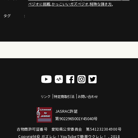
,
,
,
ペジオに挑戦
かっこいいガズペジオ
特殊な弾き方
ガズピアノ＆ガズピアノ教則本のご紹介！
タグ
https://gazzlele.com/gazzpianobook/
【新発売】かんたんウクレレSONGBOOK4 - 詳細！
https://gazzlele.com/2022-0713/
ウクレレすぐに弾ける３つのコードと練習曲！
https://gazzlele.com/beginner/
G-Labo ウクレレYouTube！
https://www.youtube.com/channel/UCGy0AHXxDQzxnpMe87h
リンク
特定商取引法
お問い合わせ
JASRAC許諾
ガズレレ毛糸ストラップや水引などのガズレレグッズはここ
第9022965001Y45040号
https://gazzlele.com/goods
古物商許可証番号 愛知県公安委員会 第541232304900号
Copyright© ガズレレ！YouTubeで簡単ウクレレ！ , 2018