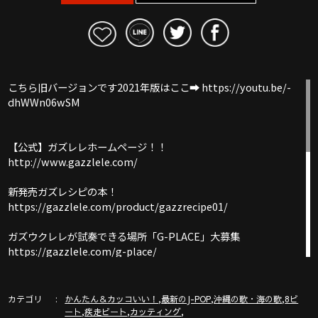
こちら旧バージョンです2021年版はここ➡︎ https://youtu.be/-
dhWWn06wSM
【公式】ガズレレホームページ！！
http://www.gazzlele.com/
新発売ガズレシピの本！
https://gazzlele.com/product/gazzrecipe01/
ガズウクレレが試奏できる場所「G-PLACE」大募集
https://gazzlele.com/g-place/
ガズノート楽譜毎月５曲GET & 楽しいコミュニティー「ガズク
ラブ」の詳細はこちら
カテゴリ
,
,
,
かんたん＆カッコいい！
最新のJ-POP
沖縄の歌・海の歌
8ビ
https://gazzlele.com/gazzclub/
,
,
,
ート
疾走ビート
カッティング