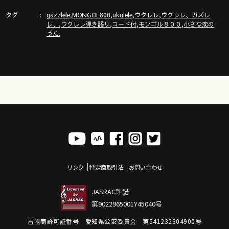
タグ
,
,
,
,
ウクレレ技術が楽しく向上！気持ちいいお勉強キャンパス「ガ
gazzlele
MONGOL800
ukulele
ウクレレ
ウクレレ、ガズレ
,
,
,
,
レ、
ウクレレ弾き語り
コード付
モンゴル８００
小さな恋の
ズレレ大学」の詳細はこちら
,
うた
https://www.youtube.com/channel/UCDTOqhQkKrS3K15htCakR
ガズ使用中のウクレレ詳細！
https://gazzlele.com/shop
ウクレレ初心者レッスン動画シリーズ
https://gazzlele.com/beginner/
ガズレレのアプリ「ガズレシピ」
https://gazzlele.com/gazzrecipe/
リンク
特定商取引法
お問い合わせ
JASRAC許諾
第9022965001Y45040号
古物商許可証番号 愛知県公安委員会 第541232304900号