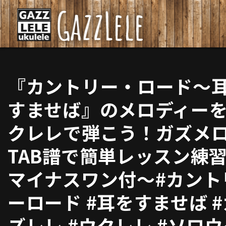
『カントリー・ロード〜
すませば』のメロディー
クレレで弾こう！ガズメ
TAB譜で簡単レッスン練
マイナスワン付〜#カント
ーロード #耳をすませば 
ズレレ #ウクレレ #ソロ