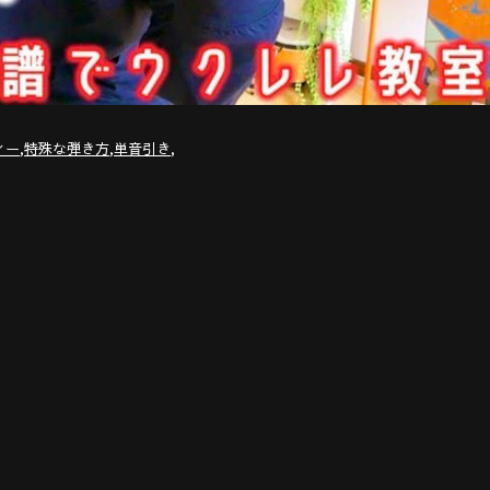
,
,
,
ィー
特殊な弾き方
単音引き