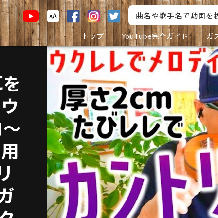
トップ
YouTube完全ガイド
ガ
耳を
をウ
ロ〜
習用
リ
#ガ
ウク