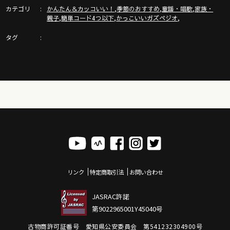
カテゴリ
,
,
,
かんたん＆カッコいい！
季節のおすすめ
童謡・唱歌
家族・
,
,
,
親子
簡単コード4つ以下
かっこいいガズペジオ
タグ
G-Laboガズレレのウクレレたち詳細はここ！〜エレキウクレレ
＆ウクレレ専用アンプも！
https://gazzlele.com/shop/
◾️◾️ウクレレを０から始めるにはここから◾️◾️
◾️◾️ガズレレ式かんたんウクレレプログラム◾️◾️
https://gazzlele.com/beginner/
リンク
特定商取引法
お問い合わせ
ガズのウクレレ G-Labo ラインナップ！
JASRAC許諾
https://gazzlele.com/shop/
第9022965001Y45040号
古物商許可証番号 愛知県公安委員会 第541232304900号