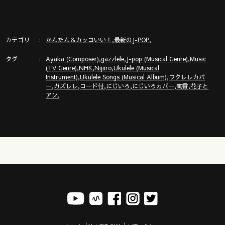
カテゴリ
,
,
かんたん＆カッコいい！
最新のJ-POP
タグ
,
,
,
Ayaka (Composer)
gazzlele
J-pop (Musical Genre)
Music
,
,
,
(TV Genre)
NHK
Nijiiro
Ukulele (Musical
,
,
Instrument)
Ukulele Songs (Musical Album)
ウクレレカバ
,
,
,
,
,
,
ー
ガズレレ
コード付
にじいろ
にじいろカバー
絢香
花子と
,
アン