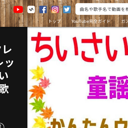
トップ
YouTube完全ガイド
ガ
クレ
レッ
ちい
唱歌