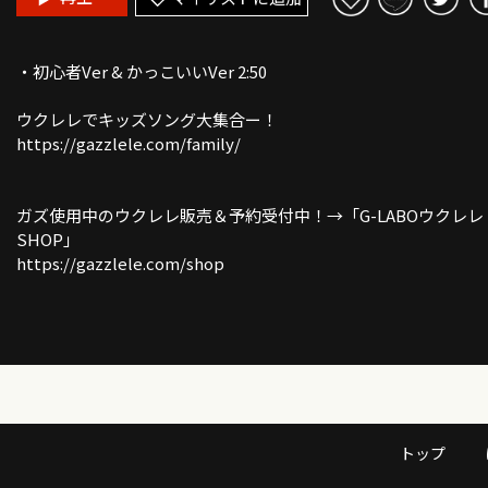
・初心者Ver & かっこいいVer 2:50
ウクレレでキッズソング大集合ー！
https://gazzlele.com/family/
ガズ使用中のウクレレ販売＆予約受付中！→「G-LABOウクレレ
SHOP」
https://gazzlele.com/shop
【JTBで行く】ガズさんと一緒にベトナムツアー！募集開始！
https://gazzlele.com/vietnamtour2022/
【完売感謝！】ガズレレ LIVE SHOW 2022詳細はここ
https://gazzlele.com/gazzleleliveshow2022
トップ