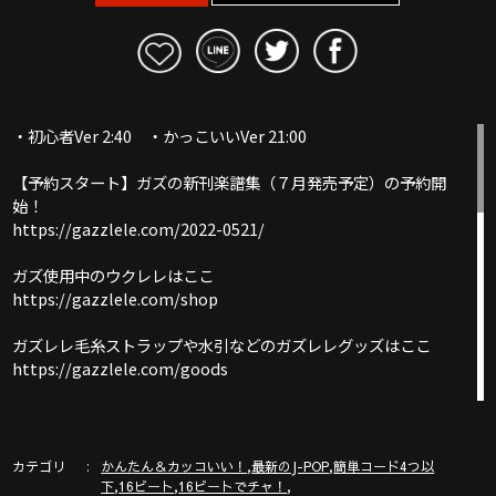
・初心者Ver 2:40 ・かっこいいVer 21:00
【予約スタート】ガズの新刊楽譜集（７月発売予定）の予約開
始！
https://gazzlele.com/2022-0521/
ガズ使用中のウクレレはここ
https://gazzlele.com/shop
ガズレレ毛糸ストラップや水引などのガズレレグッズはここ
https://gazzlele.com/goods
【公式】ガズレレホームページ：https://gazzlele.com/
カテゴリ
,
,
かんたん＆カッコいい！
最新のJ-POP
簡単コード4つ以
誰でも無料で聞けるガズのラジオ「ガズラジ」@stand fm
,
,
,
下
16ビート
16ビートでチャ！