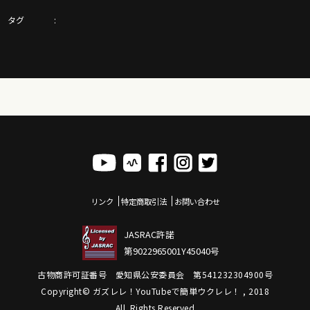
https://stand.fm/channels/60860abaeeca46c0abea2da6
タグ
新発売ガズレシピの本！
https://gazzlele.com/product/gazzrecipe01/
「ガズクラブ」の詳細はこちら！ガズノート楽譜毎月５曲GET
& 楽しいコミュニティ
https://gazzlele.com/gazzclub/
「ガズレレ大学」の詳細はこちら！ウクレレ技術が楽しく向
上！毎週２回GAZZと生配信で！
https://www.youtube.com/channel/UCDTOqhQkKrS3K15htCakR
ウクレレ初心者レッスン動画シリーズ
リンク
特定商取引法
お問い合わせ
https://gazzlele.com/beginner/
JASRAC許諾
ガズレレのアプリ「ガズレシピ」
第9022965001Y45040号
https://gazzlele.com/gazzrecipe/
古物商許可証番号 愛知県公安委員会 第541232304900号
ガズレレスタイルでピアノを演奏！？ガズピアノYouTube
Copyright© ガズレレ！YouTubeで簡単ウクレレ！ , 2018
https://www.youtube.com/channel/UCxWS5JjEs6Su9pQEX6Fpx
All Rights Reserved