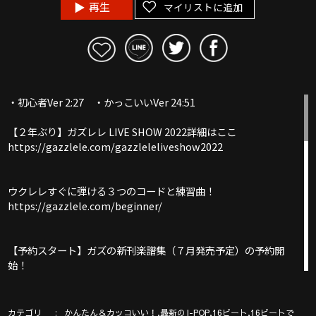
再生
マイリストに追加
・初心者Ver 2:27 ・かっこいいVer 24:51
【２年ぶり】ガズレレ LIVE SHOW 2022詳細はここ
https://gazzlele.com/gazzleleliveshow2022
ウクレレすぐに弾ける３つのコードと練習曲！
https://gazzlele.com/beginner/
【予約スタート】ガズの新刊楽譜集（７月発売予定）の予約開
始！
https://gazzlele.com/2022-0521/
ガズ使用中のウクレレはここ
カテゴリ
,
,
,
かんたん＆カッコいい！
最新のJ-POP
16ビート
16ビートで