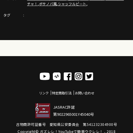
https://gazzlele.com/shop
,
,
,
チャ！
ボサノバ風
シャッフルビート
タグ
ガズレレ毛糸ストラップや水引などのガズレレグッズはここ
https://gazzlele.com/goods
【公式】ガズレレホームページ：https://gazzlele.com/
誰でも無料で聞けるガズのラジオ「ガズラジ」@stand fm
https://stand.fm/channels/60860abaeeca46c0abea2da6
新発売ガズレシピの本！
https://gazzlele.com/product/gazzrecipe01/
「ガズクラブ」の詳細はこちら！ガズノート楽譜毎月５曲GET
リンク
特定商取引法
お問い合わせ
& 楽しいコミュニティ
https://gazzlele.com/gazzclub/
JASRAC許諾
第9022965001Y45040号
「ガズレレ大学」の詳細はこちら！ウクレレ技術が楽しく向
上！毎週２回GAZZと生配信で！
古物商許可証番号 愛知県公安委員会 第541232304900号
https://www.youtube.com/channel/UCDTOqhQkKrS3K15htCakR
Copyright© ガズレレ！YouTubeで簡単ウクレレ！ , 2018