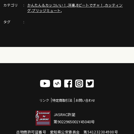
https://gazzlele.com/2023-1228/
カテゴリ
,
,
,
かんたん＆カッコいい！
洋楽
8ビートでチャ！
カッティン
,
,
グ
ブリッジミュート
タグ
【新発売】ガズの新刊楽譜ハンディー版２冊同時発売ですー！
https://gazzlele.com/handybook/
G-Laboガズレレのウクレレたち詳細はここ！
https://gazzlele.com/shop/
リンク
特定商取引法
お問い合わせ
◾️◾️ウクレレを０から始めるにはここから◾️◾️
JASRAC許諾
◾️◾️ガズレレ式かんたんウクレレプログラム◾️◾️
第9022965001Y45040号
https://gazzlele.com/beginner/
古物商許可証番号 愛知県公安委員会 第541232304900号