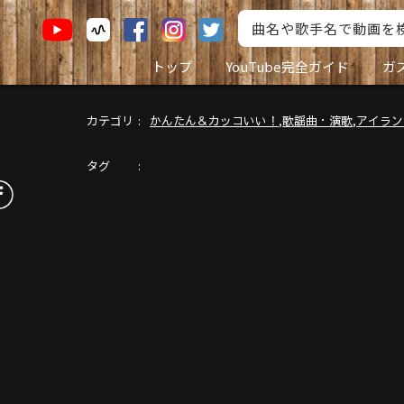
トップ
YouTube完全ガイド
ガ
カテゴリ
,
,
かんたん＆カッコいい！
歌謡曲・演歌
アイラン
タグ