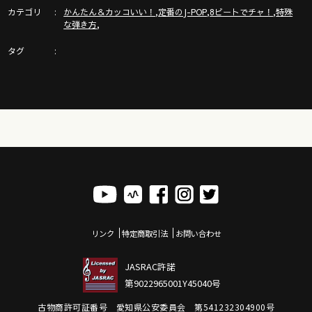
【完売感謝！】ガズレレ LIVE SHOW 2022詳細はここ
カテゴリ
,
,
,
かんたん＆カッコいい！
定番のJ-POP
8ビートでチャ！
特殊
https://gazzlele.com/gazzleleliveshow2022
,
な弾き方
タグ
ガズピアノ＆ガズピアノ教則本のご紹介！
https://gazzlele.com/gazzpianobook/
【新発売】かんたんウクレレSONGBOOK4 - 詳細！
https://gazzlele.com/2022-0713/
ウクレレすぐに弾ける３つのコードと練習曲！
https://gazzlele.com/beginner/
リンク
特定商取引法
お問い合わせ
G-Labo ウクレレYouTube！
https://www.youtube.com/channel/UCGy0AHXxDQzxnpMe87h
JASRAC許諾
第9022965001Y45040号
ガズレレ毛糸ストラップや水引などのガズレレグッズはここ
古物商許可証番号 愛知県公安委員会 第541232304900号